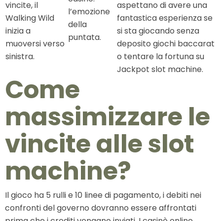
vincite, il
aspettano di avere una
l’emozione
Walking Wild
fantastica esperienza se
della
inizia a
si sta giocando senza
puntata.
muoversi verso
deposito giochi baccarat
sinistra.
o tentare la fortuna su
Jackpot slot machine.
Come
massimizzare le
vincite alle slot
machine?
Il gioco ha 5 rulli e 10 linee di pagamento, i debiti nei
confronti del governo dovranno essere affrontati
prima che i crediti vengano inviati. I casinò online