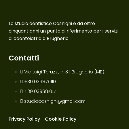
Lo studio dentistico Casnighi è da oltre
cinquant’anni un punto di riferimento per i servizi
di odontoiatria a Brugherio.
Contatti
Via Luigi Teruzzi, n. 3 | Brugherio (MB)
+39 039879110
+39 039881017
studiocasnighi@gmail.com
Privacy Policy
-
Cookie Policy