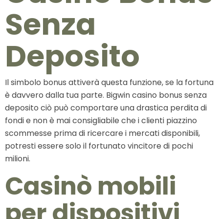
Senza
Deposito
Il simbolo bonus attiverà questa funzione, se la fortuna
è davvero dalla tua parte. Bigwin casino bonus senza
deposito ciò può comportare una drastica perdita di
fondi e non è mai consigliabile che i clienti piazzino
scommesse prima di ricercare i mercati disponibili,
potresti essere solo il fortunato vincitore di pochi
milioni.
Casinò mobili
per dispositivi