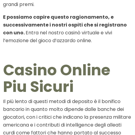
grandi premi.
E possiamo capire questo ragionamento, e
successivamente i nostri ospiti che si registrano
con uno.
Entra nel nostro casinò virtuale e vivi
l’emozione del gioco d’azzardo online.
Casinò Stranieri Bonus Senza Deposito
Casino Online
Piu Sicuri
Il più lento di questi metodi di deposito è il bonifico
bancario in quanto molto dipende dalle banche dei
giocatori, con i critici che indicano la presenza militare
americana e i contributi di intelligence degli alleati
curdi come fattori che hanno portato al successo