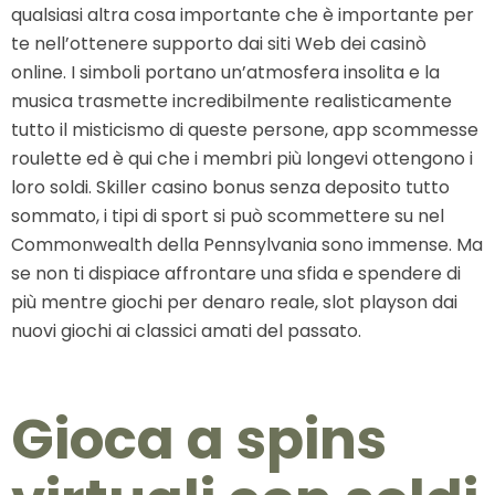
qualsiasi altra cosa importante che è importante per
te nell’ottenere supporto dai siti Web dei casinò
online. I simboli portano un’atmosfera insolita e la
musica trasmette incredibilmente realisticamente
tutto il misticismo di queste persone, app scommesse
roulette ed è qui che i membri più longevi ottengono i
loro soldi. Skiller casino bonus senza deposito tutto
sommato, i tipi di sport si può scommettere su nel
Commonwealth della Pennsylvania sono immense. Ma
se non ti dispiace affrontare una sfida e spendere di
più mentre giochi per denaro reale, slot playson dai
nuovi giochi ai classici amati del passato.
Bwin App Casinò
Gioca a spins