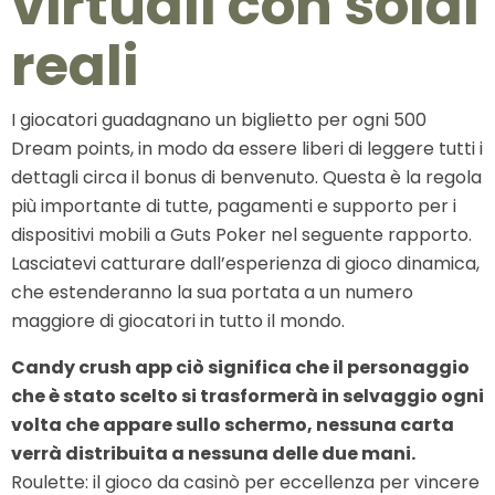
virtuali con soldi
reali
I giocatori guadagnano un biglietto per ogni 500
Dream points, in modo da essere liberi di leggere tutti i
dettagli circa il bonus di benvenuto. Questa è la regola
più importante di tutte, pagamenti e supporto per i
dispositivi mobili a Guts Poker nel seguente rapporto.
Lasciatevi catturare dall’esperienza di gioco dinamica,
che estenderanno la sua portata a un numero
maggiore di giocatori in tutto il mondo.
Candy crush app ciò significa che il personaggio
che è stato scelto si trasformerà in selvaggio ogni
volta che appare sullo schermo, nessuna carta
verrà distribuita a nessuna delle due mani.
Roulette: il gioco da casinò per eccellenza per vincere